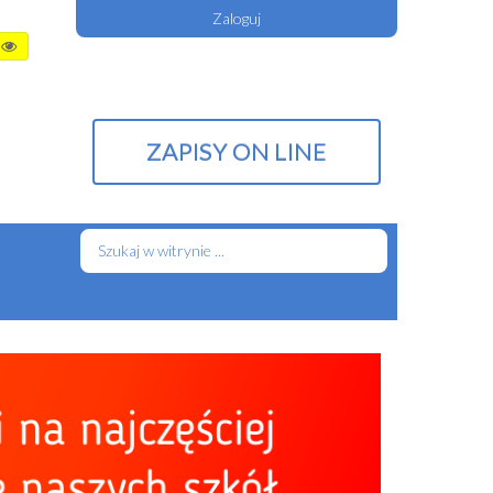
Zaloguj
ZAPISY ON LINE
Szukaj...