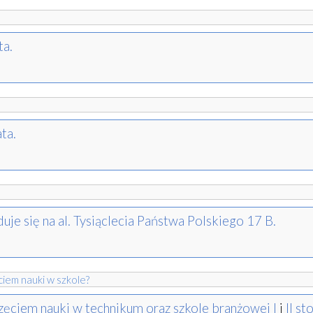
ta.
ta.
duje się na al. Tysiąclecia Państwa Polskiego 17 B.
ciem nauki w szkole?
zęciem nauki w technikum oraz szkole branżowej I
i
II st