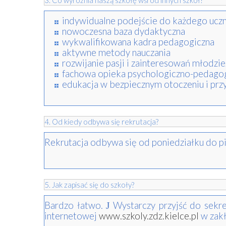
3. Co wyróżnia naszą szkołę wśród innych szkół?
indywidualne podejście do każdego uczn
nowoczesna baza dydaktyczna
wykwalifikowana kadra pedagogiczna
aktywne metody nauczania
rozwijanie pasji i zainteresowań młodzi
fachowa opieka psychologiczno-pedago
edukacja w bezpiecznym otoczeniu i prz
4. Od kiedy odbywa się rekrutacja?
Rekrutacja odbywa się od poniedziałku do p
5. Jak zapisać się do szkoły?
Bardzo łatwo.
Wystarczy przyjść do sekret
J
internetowej
www.szkoly.zdz.kielce.pl
w zak