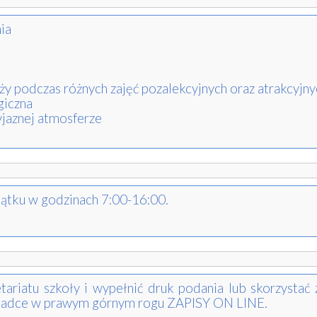
ia
eży podczas różnych zajęć pozalekcyjnych oraz atrakcyj
giczna
yjaznej atmosferze
iątku w godzinach 7:00-16:00.
ariatu szkoły i wypełnić druk podania lub skorzystać z
ładce w prawym górnym rogu ZAPISY ON LINE.