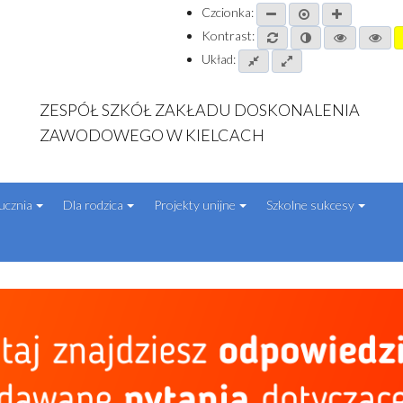
Czcionka:
Kontrast:
Układ:
ZESPÓŁ SZKÓŁ ZAKŁADU DOSKONALENIA
ZAWODOWEGO W KIELCACH
ucznia
Dla rodzica
Projekty unijne
Szkolne sukcesy