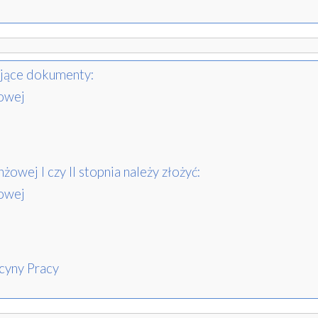
pujące dokumenty:
owej
żowej I czy II stopnia należy złożyć:
owej
cyny Pracy