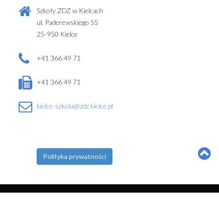
Szkoły ZDZ w Kielcach
ul. Paderewskiego 55
25-950 Kielce
+41 366 49 71
+41 366 49 71
kielce-szkola@zdz.kielce.pl
Polityka prywatności
© Szkoły w Kielcach Zakładu Doskonalenia Zawodowego 2026
Strona wykonana przez
Rafał Pacak