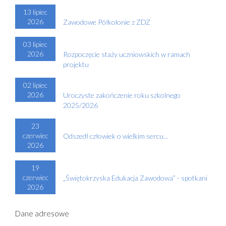
13 lipiec
2026
Zawodowe Półkolonie z ZDZ
03 lipiec
2026
Rozpoczęcie staży uczniowskich w ramach
projektu
02 lipiec
2026
Uroczyste zakończenie roku szkolnego
2025/2026
23
czerwiec
Odszedł człowiek o wielkim sercu...
2026
19
czerwiec
„Świętokrzyska Edukacja Zawodowa” - spotkani
2026
Dane adresowe