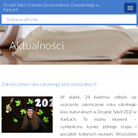
Zespół Szkół Zakładu Doskonalenia Zawodowego w
Kielcach
Szukaj...
Start
O szkole
Aktualności
Rekrutacja
Aktualności
Dla ucznia
Dla rodzica
Zakończenie roku szkolnego klas maturalnych
Projekty unijne
W piątek, 24 kwietnia, odbyło się
uroczyste zakończenie roku szkolnego
Szkolne sukcesy
klas maturalnych w Zespole Szkół ZDZ w
Kontakt
Kielcach. To ważny moment –
symboliczny koniec jednego etapu i
początek kolejnych wyzwań. Wszystkim