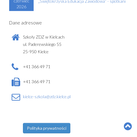
czerwiec
„Świętokrzyska Edukacja Zawodowa” - spotkani
2026
Dane adresowe
Szkoły ZDZ w Kielcach
ul. Paderewskiego 55
25-950 Kielce
+41 366 49 71
+41 366 49 71
kielce-szkola@zdz.kielce.pl
Polityka prywatności