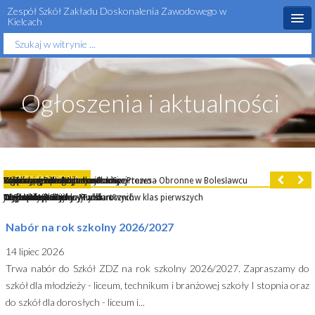
Zespół Szkół Zakładu Doskonalenia Zawodowego w
Kielcach
Szukaj...
Start
O szkole
Ogłoszenia i aktualności
Rekrutacja
Aktualności
Dla ucznia
OGŁOSZENIA
Witamy w szkole
Podczas treningu judo
Zawody sportowo - wojskowe
Zajęcia z innowacji strażackiej
Szkolna grupa teatralna
Rowerowym szlakiem
Zajęcia z innowacji mundurowej
Ogólnopolskie Mistrzostwa Sportowo - Obronne w Bolesławcu
III Turniej Piłki Nożnej o Puchar Prezesa
Zajęcia z innowacji mundurowej
Dla rodzica
czyli obóz adaptacyjny dla uczniów klas pierwszych
Obóz adaptacyjny - Rudki
Centralny Zlot Klas Mundurowych
Już po akcji
Nagranie spektaklu "Falstart"
Wycieczka w Pieniny
Obóz przetrwania
"COMMANDO"
Zwycięstwo
Obóz szkoleniowy
Projekty unijne
Nabór na rok szkolny 2026/2027
Szkolne sukcesy
14 lipiec 2026
Trwa nabór do Szkół ZDZ na rok szkolny 2026/2027. Zapraszamy do
Kontakt
szkół dla młodzieży - liceum, technikum i branżowej szkoły I stopnia oraz
do szkół dla dorosłych - liceum i...