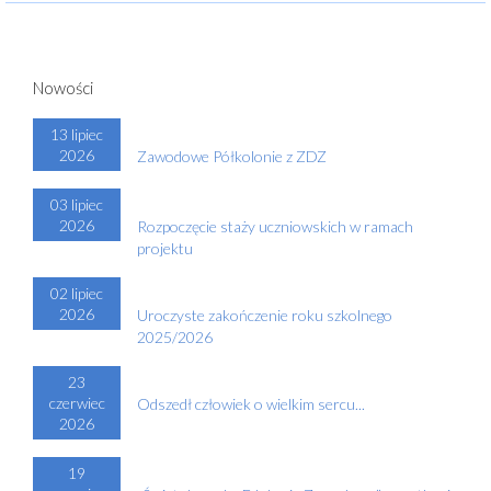
Nowości
13 lipiec
2026
Zawodowe Półkolonie z ZDZ
03 lipiec
2026
Rozpoczęcie staży uczniowskich w ramach
projektu
02 lipiec
2026
Uroczyste zakończenie roku szkolnego
2025/2026
23
czerwiec
Odszedł człowiek o wielkim sercu...
2026
19